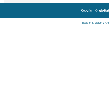
Copyright ©
AloHab
Tasarim & Sistem :
Alo