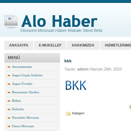
ANASAYFA
E-MUKELLEF
HAKKIMIZDA
HIZMETLERIMI
MENÜ
bkk
Amortismanlar
Yazan:
admin
Haziran 29th, 2010
Asgari Geçim İndirimi
Asgari Ücretler
Beyanname Süreleri
Bülten
Defterler
Kategori:
Dernekler Mevzuatı
Fatura Mevzuatı