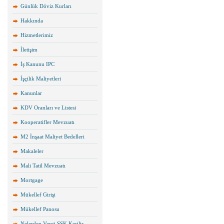
Günlük Döviz Kurları
Hakkında
Hizmetlerimiz
İletişim
İş Kanunu IPC
İşçilik Maliyetleri
Kanunlar
KDV Oranları ve Listesi
Kooperatifler Mevzuatı
M2 İnşaat Maliyet Bedelleri
Makaleler
Mali Tatil Mevzuatı
Mortgage
Mükellef Girişi
Mükellef Panosu
Nelerden Vergi SSK Kesilir