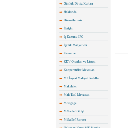
Günlük Döviz Kurları
Hakkında
Hizmetlerimiz
İletişim
İş Kanunu IPC
İşçilik Maliyetleri
Kanunlar
KDV Oranları ve Listesi
Kooperatifler Mevzuatı
M2 İnşaat Maliyet Bedelleri
Makaleler
Mali Tatil Mevzuatı
Mortgage
Mükellef Girişi
Mükellef Panosu
Nelerden Vergi SSK Kesilir