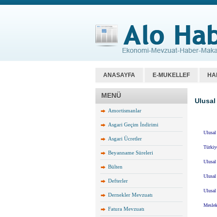
ANASAYFA
E-MUKELLEF
HA
MENÜ
Ulusal
Amortismanlar
Asgari Geçim İndirimi
Asgari Ücretler
Beyanname Süreleri
Bülten
Defterler
Dernekler Mevzuatı
Fatura Mevzuatı