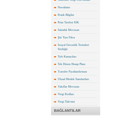
Newsletter
Pratik Bilgiler
Prim Tarifesi SSK
Sakatlık Mevzuatı
Şiir Yazı Fıkra
Sosyal Güvenlik Terimleri
Sözlüğü
Tefe Katsayıları
Tek Düzen Hesap Planı
Transfer Fiyatlandırması
Ulusal Meslek Standartları
Vakıflar Mevzuatı
Vergi Kodları
Vergi Takvimi
BAĞLANTILAR