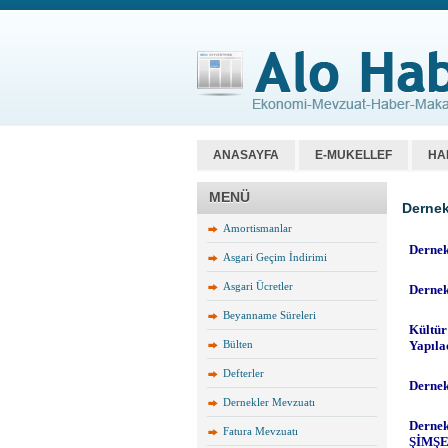
ANASAYFA
E-MUKELLEF
HA
MENÜ
Dernek
Amortismanlar
Asgari Geçim İndirimi
Asgari Ücretler
Beyanname Süreleri
Bülten
Defterler
Dernekler Mevzuatı
Fatura Mevzuatı