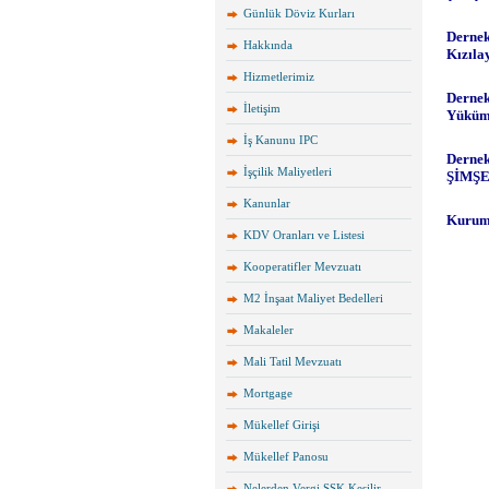
Günlük Döviz Kurları
Hakkında
Hizmetlerimiz
İletişim
İş Kanunu IPC
İşçilik Maliyetleri
Kanunlar
KDV Oranları ve Listesi
Kooperatifler Mevzuatı
M2 İnşaat Maliyet Bedelleri
Makaleler
Mali Tatil Mevzuatı
Mortgage
Mükellef Girişi
Mükellef Panosu
Nelerden Vergi SSK Kesilir