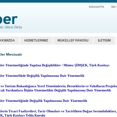
ANASAYFA
SIK
KKIMIZDA
HIZMETLERIMIZ
MUKELLEF PANOSU
ILETISIM
ler Mevzuatı