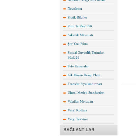
Newsletter
Pratik Bilgiler
Prim Tarifesi SSK
Sakatlık Mevzuatı
Şiir Yazı Fıkra
Sosyal Güvenlik Terimleri
Sözlüğü
Tefe Katsayıları
Tek Düzen Hesap Planı
Transfer Fiyatlandırması
Ulusal Meslek Standartları
Vakıflar Mevzuatı
Vergi Kodları
Vergi Takvimi
BAĞLANTILAR