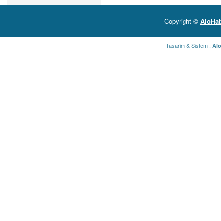
Copyright ©
AloHab
Tasarim & Sistem :
Alo