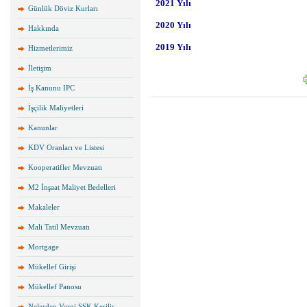
Günlük Döviz Kurları
Hakkında
Hizmetlerimiz
İletişim
İş Kanunu IPC
İşçilik Maliyetleri
Kanunlar
KDV Oranları ve Listesi
Kooperatifler Mevzuatı
M2 İnşaat Maliyet Bedelleri
Makaleler
Mali Tatil Mevzuatı
Mortgage
Mükellef Girişi
Mükellef Panosu
Nelerden Vergi SSK Kesilir