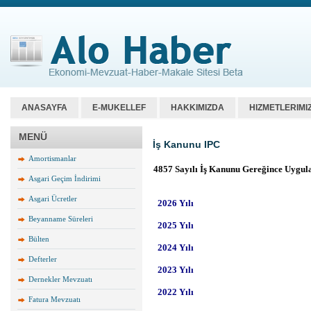
ANASAYFA
E-MUKELLEF
HAKKIMIZDA
HIZMETLERIMI
MENÜ
İş Kanunu IPC
Amortismanlar
Asgari Geçim İndirimi
Asgari Ücretler
Beyanname Süreleri
Bülten
Defterler
Dernekler Mevzuatı
Fatura Mevzuatı