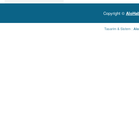
Copyright ©
AloHab
Tasarim & Sistem :
Alo