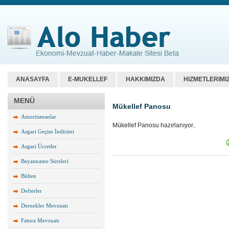
ANASAYFA
E-MUKELLEF
HAKKIMIZDA
HIZMETLERIMI
MENÜ
Mükellef Panosu
Amortismanlar
Mükellef Panosu hazırlanıyor..
Asgari Geçim İndirimi
Asgari Ücretler
Beyanname Süreleri
Bülten
Defterler
Dernekler Mevzuatı
Fatura Mevzuatı