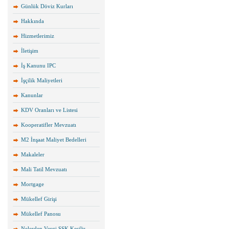
Günlük Döviz Kurları
Hakkında
Hizmetlerimiz
İletişim
İş Kanunu IPC
İşçilik Maliyetleri
Kanunlar
KDV Oranları ve Listesi
Kooperatifler Mevzuatı
M2 İnşaat Maliyet Bedelleri
Makaleler
Mali Tatil Mevzuatı
Mortgage
Mükellef Girişi
Mükellef Panosu
Nelerden Vergi SSK Kesilir