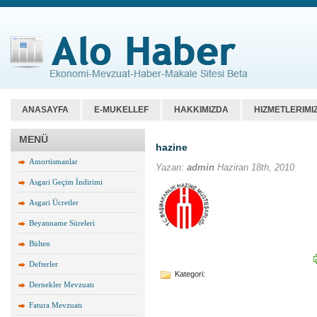
ANASAYFA
E-MUKELLEF
HAKKIMIZDA
HIZMETLERIMI
MENÜ
hazine
Amortismanlar
Yazan:
admin
Haziran 18th, 2010
Asgari Geçim İndirimi
Asgari Ücretler
Beyanname Süreleri
Bülten
Defterler
Kategori:
Dernekler Mevzuatı
Fatura Mevzuatı