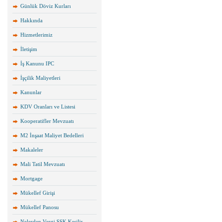
Günlük Döviz Kurları
Hakkında
Hizmetlerimiz
İletişim
İş Kanunu IPC
İşçilik Maliyetleri
Kanunlar
KDV Oranları ve Listesi
Kooperatifler Mevzuatı
M2 İnşaat Maliyet Bedelleri
Makaleler
Mali Tatil Mevzuatı
Mortgage
Mükellef Girişi
Mükellef Panosu
Nelerden Vergi SSK Kesilir