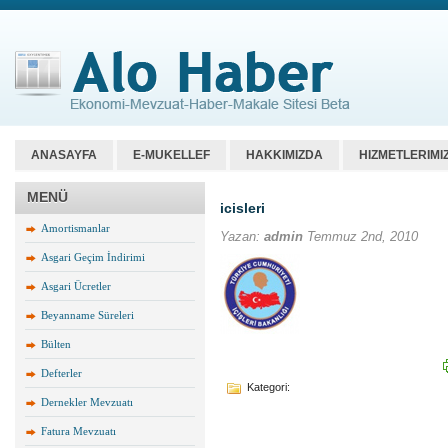
ANASAYFA
E-MUKELLEF
HAKKIMIZDA
HIZMETLERIMI
MENÜ
icisleri
Amortismanlar
Yazan:
admin
Temmuz 2nd, 2010
Asgari Geçim İndirimi
Asgari Ücretler
Beyanname Süreleri
Bülten
Defterler
Kategori:
Dernekler Mevzuatı
Fatura Mevzuatı