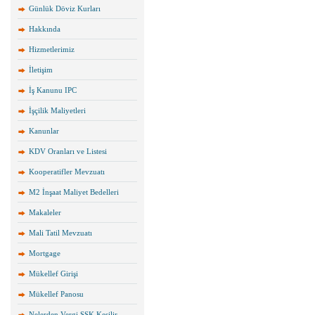
Günlük Döviz Kurları
Hakkında
Hizmetlerimiz
İletişim
İş Kanunu IPC
İşçilik Maliyetleri
Kanunlar
KDV Oranları ve Listesi
Kooperatifler Mevzuatı
M2 İnşaat Maliyet Bedelleri
Makaleler
Mali Tatil Mevzuatı
Mortgage
Mükellef Girişi
Mükellef Panosu
Nelerden Vergi SSK Kesilir