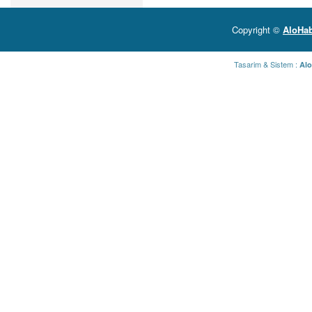
Copyright ©
AloHab
Tasarim & Sistem :
Alo