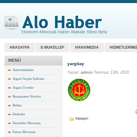
ANASAYFA
E-MUKELLEF
HAKKIMIZDA
HIZMETLERIMI
MENÜ
yargitay
Amortismanlar
Yazan:
admin
Temmuz 13th, 2010
Asgari Geçim İndirimi
Asgari Ücretler
Beyanname Süreleri
Bülten
Defterler
Kategori:
Dernekler Mevzuatı
Fatura Mevzuatı