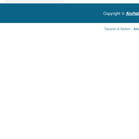
Copyright ©
AloHab
Tasarim & Sistem :
Alo