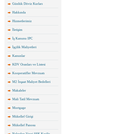
Günlük Döviz Kurları
Hakkında
Hizmetlerimiz
İletişim
İş Kanunu IPC
İşçilik Maliyetleri
Kanunlar
KDV Oranları ve Listesi
Kooperatifler Mevzuatı
M2 İnşaat Maliyet Bedelleri
Makaleler
Mali Tatil Mevzuatı
Mortgage
Mükellef Girişi
Mükellef Panosu
Nelerden Vergi SSK Kesilir