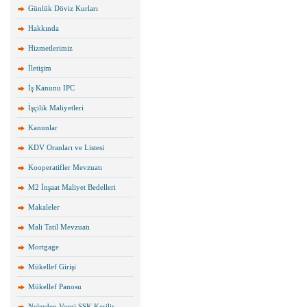
Günlük Döviz Kurları
Hakkında
Hizmetlerimiz
İletişim
İş Kanunu IPC
İşçilik Maliyetleri
Kanunlar
KDV Oranları ve Listesi
Kooperatifler Mevzuatı
M2 İnşaat Maliyet Bedelleri
Makaleler
Mali Tatil Mevzuatı
Mortgage
Mükellef Girişi
Mükellef Panosu
Nelerden Vergi SSK Kesilir