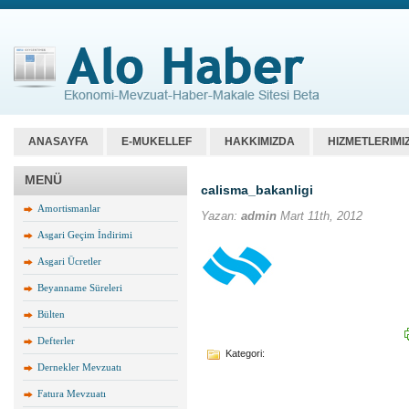
ANASAYFA
E-MUKELLEF
HAKKIMIZDA
HIZMETLERIMI
MENÜ
calisma_bakanligi
Amortismanlar
Yazan:
admin
Mart 11th, 2012
Asgari Geçim İndirimi
Asgari Ücretler
Beyanname Süreleri
Bülten
Defterler
Kategori:
Dernekler Mevzuatı
Fatura Mevzuatı