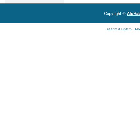
Copyright ©
AloHab
Tasarim & Sistem :
Alo