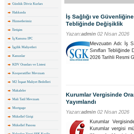
Günlük Döviz Kurları
Hakkında
İş Sağlığı ve Güvenliğine İ
Hizmetlerimiz
Tebliğinde Değişiklik
İletişim
Yazan:
admin
02 Nisan 2026
İş Kanunu IPC
Mevzuatın Adı: İş Sa
İşçilik Maliyetleri
Sınıfları Tebliğinde
Kanunlar
2026 Tarihli Resmi
KDV Oranları ve Listesi
Kooperatifler Mevzuatı
M2 İnşaat Maliyet Bedelleri
Makaleler
Kurumlar Vergisinde Ora
Mali Tatil Mevzuatı
Yayımlandı
Mortgage
Yazan:
admin
02 Nisan 2026
Mükellef Girişi
Kurumlar Vergisind
Mükellef Panosu
Kurumlar vergisi mü
Nelerden Vergi SSK Kesilir