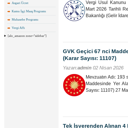
Vergi Usul Kanunu 
Asgari Ücret
Mart 2026 Tarihli 
Kamu İşçi Maaş Programı
Bakanlığı (Gelir İda
Muhasebe Programı
Vergi Affı
[alo_amazon zone="sidebar"]
GVK Geçici 67 nci Maddes
(Karar Sayısı: 11107)
Yazan:
admin
02 Nisan 2026
Mevzuatın Adı: 193 s
Maddesinde Yer Ala
Sayısı: 11107) 27 Mar
Tek İşverenden Alınan 4 