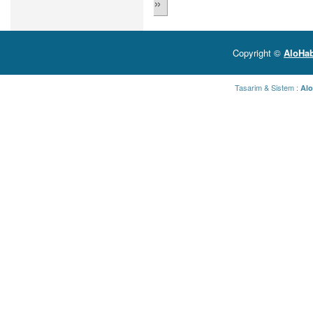
»
Copyright ©
AloHab
Tasarim & Sistem :
Alo