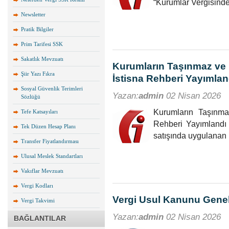
“Kurumlar Vergisin
Newsletter
Pratik Bilgiler
Prim Tarifesi SSK
Sakatlık Mevzuatı
Kurumların Taşınmaz ve İ
Şiir Yazı Fıkra
İstisna Rehberi Yayımlan
Sosyal Güvenlik Terimleri
Yazan:
admin
02 Nisan 2026
Sözlüğü
Kurumların Taşınmaz
Tefe Katsayıları
Rehberi Yayımlandı 
Tek Düzen Hesap Planı
satışında uygulanan 
Transfer Fiyatlandırması
Ulusal Meslek Standartları
Vakıflar Mevzuatı
Vergi Kodları
Vergi Usul Kanunu Genel 
Vergi Takvimi
Yazan:
admin
02 Nisan 2026
BAĞLANTILAR