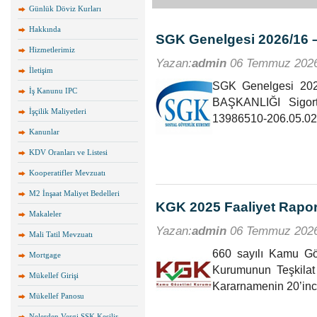
Günlük Döviz Kurları
Hakkında
SGK Genelgesi 2026/16 –
Hizmetlerimiz
Yazan:
admin
06 Temmuz 202
İletişim
SGK Genelgesi 2
İş Kanunu IPC
BAŞKANLIĞI Sigort
İşçilik Maliyetleri
13986510-206.05.02
Kanunlar
KDV Oranları ve Listesi
Kooperatifler Mevzuatı
M2 İnşaat Maliyet Bedelleri
KGK 2025 Faaliyet Rapo
Makaleler
Yazan:
admin
06 Temmuz 202
Mali Tatil Mevzuatı
660 sayılı Kamu Gö
Mortgage
Kurumunun Teşkila
Mükellef Girişi
Kararnamenin 20’inci
Mükellef Panosu
Nelerden Vergi SSK Kesilir