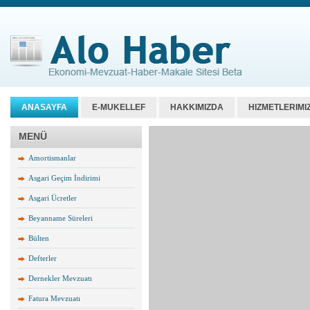
ANASAYFA
E-MUKELLEF
HAKKIMIZDA
HIZMETLERIMI
MENÜ
Amortismanlar
Asgari Geçim İndirimi
Asgari Ücretler
Beyanname Süreleri
Bülten
Defterler
Dernekler Mevzuatı
Fatura Mevzuatı