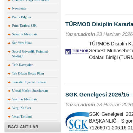
Newsletter
Pratik Bilgiler
TÜRMOB Disiplin Kararla
Prim Tarifesi SSK
Yazan:
admin
23 Haziran 2026
Sakatlık Mevzuatı
TÜRMOB Disiplin Kar
Şiir Yazı Fıkra
Serbest Muhasebeci 
Sosyal Güvenlik Terimleri
Sözlüğü
Odaları Birliği (TÜ
Tefe Katsayıları
Tek Düzen Hesap Planı
Transfer Fiyatlandırması
Ulusal Meslek Standartları
SGK Genelgesi 2026/15 – 
Vakıflar Mevzuatı
Yazan:
admin
23 Haziran 2026
Vergi Kodları
SGK Genelgesi 2
Vergi Takvimi
BAŞKANLIĞI Sigort
BAĞLANTILAR
71266071-206.16.01