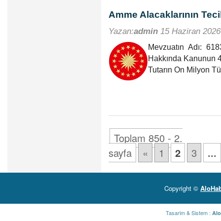
Amme Alacaklarının Teci
Yazan:
admin
15 Haziran 2026
Mevzuatın Adı: 618
Hakkında Kanunun 48
Tutarın On Milyon T
Toplam 850 - 2.
sayfa
«
1
2
3
...
Copyright ©
AloHab
Tasarim & Sistem :
Alo